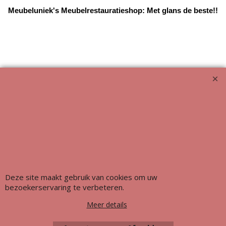
Meubeluniek's Meubelrestauratieshop: Met glans de beste!!
Webwinkel gemaakt met ShopFactory webwinkel software.
Deze site maakt gebruik van cookies om uw
bezoekerservaring te verbeteren.
Meer details